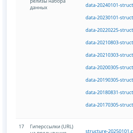
релизы набора
data-20240101-struc
данных
data-20230101-struc
data-20220225-struc
data-20210803-struc
data-20210303-struc
data-20200305-struc
data-20190305-struc
data-20180831-struc
data-20170305-struc
17
Гиперссылки (URL)
structure-20250101.c
на предыдущие