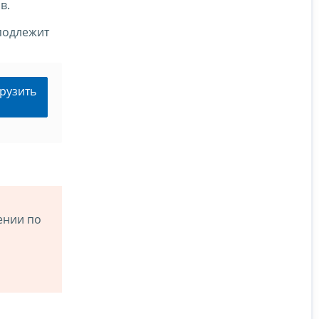
в.
 подлежит
рузить
ении по