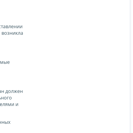
ставлении
а возникла
емые
ган должен
ьного
целями и
чных
а