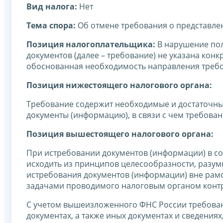
Вид налога:
Нет
Тема спора:
Об отмене требования о представле
Позиция налогоплательщика:
В нарушение пол
документов (далее – требование) не указана конк
обоснованная необходимость направления треб
Позиция нижестоящего налогового органа:
Требование содержит необходимые и достаточн
документы (информацию), в связи с чем требова
Позиция вышестоящего налогового органа:
При истребовании документов (информации) в соо
исходить из принципов целесообразности, разумн
истребования документов (информации) вне рам
задачами проводимого налоговым органом конт
С учетом вышеизложенного ФНС России требова
документах, а также иных документах и сведения