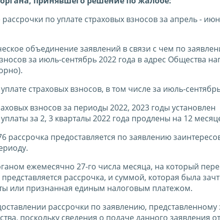
органа, принявшего решение по жалобе:
ассрочки по уплате страховых взносов за апрель - июн
ческое объединение заявлений в связи с чем по заявлен
зносов за июль-сентябрь 2022 года в адрес Общества н
орно).
плате страховых взносов, в том числе за июль-сентябрь
аховых взносов за периоды 2022, 2023 годы установлен
платы за 2, 3 кварталы 2022 года продлены на 12 месяц
776 рассрочка предоставляется по заявлению заинтерес
ериоду.
ганом ежемесячно 27-го числа месяца, на который пере
 представляется рассрочка, и суммой, которая была зачт
аты или признанная единым налоговым платежом.
оставлении рассрочки по заявлению, представленному 
ства, поскольку сведения о подаче данного заявления о