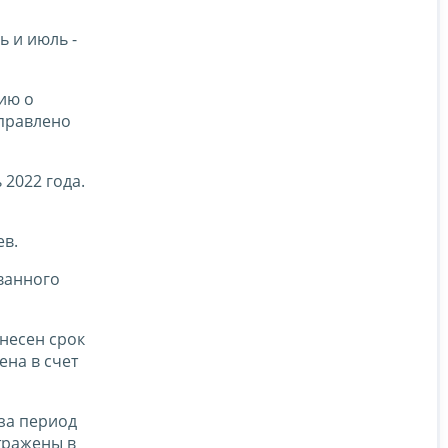
ь и июль -
ию о
аправлено
 2022 года.
ев.
ованного
несен срок
ена в счет
за период
тражены в