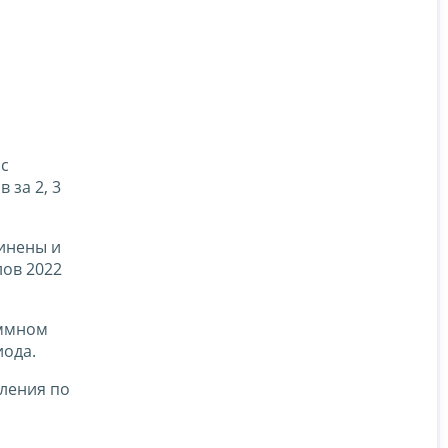
 с
 за 2, 3
динены и
лов 2022
аммном
иода.
вления по