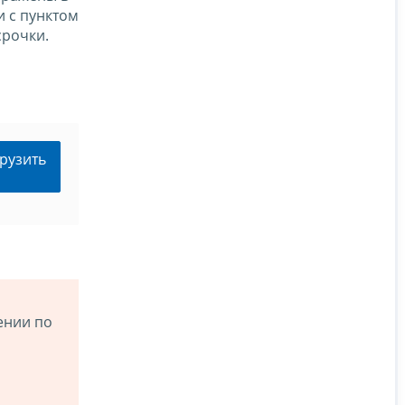
и с пунктом
срочки.
рузить
ении по