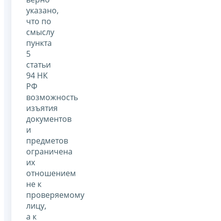
указано,
что по
смыслу
пункта
5
статьи
94 НК
РФ
возможность
изъятия
документов
и
предметов
ограничена
их
отношением
не к
проверяемому
лицу,
а к