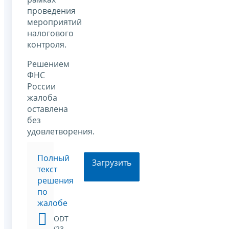
проведения
мероприятий
налогового
контроля.
Решением
ФНС
России
жалоба
оставлена
без
удовлетворения.
Полный
Загрузить
текст
решения
по
жалобе
ODT
(23