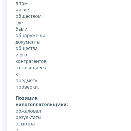
в том
числе
обществом,
где
были
обнаружены
документы
общества
и его
контрагентов,
относящиеся
к
предмету
проверки.
Позиция
налогоплательщика:
обжаловал
результаты
осмотра
и