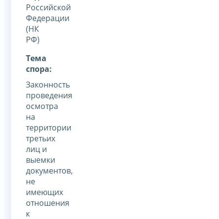
Российской
Федерации
(НК
РФ)
Тема
спора:
Законность
проведения
осмотра
на
территории
третьих
лиц и
выемки
документов,
не
имеющих
отношения
к