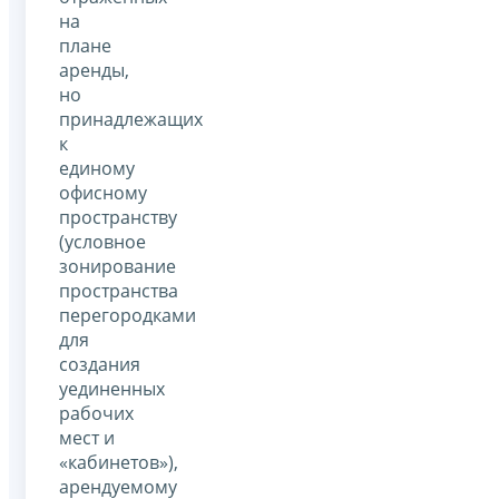
на
плане
аренды,
но
принадлежащих
к
единому
офисному
пространству
(условное
зонирование
пространства
перегородками
для
создания
уединенных
рабочих
мест и
«кабинетов»),
арендуемому