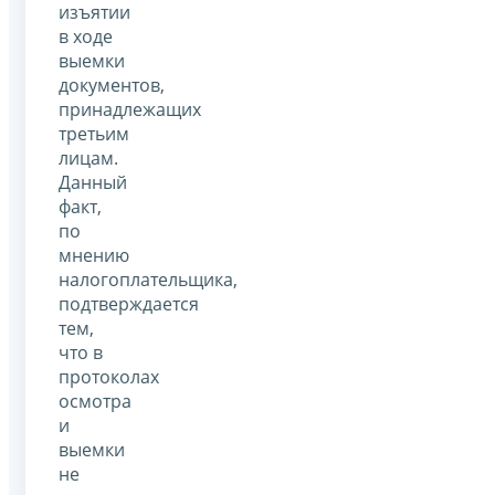
изъятии
в ходе
выемки
документов,
принадлежащих
третьим
лицам.
Данный
факт,
по
мнению
налогоплательщика,
подтверждается
тем,
что в
протоколах
осмотра
и
выемки
не