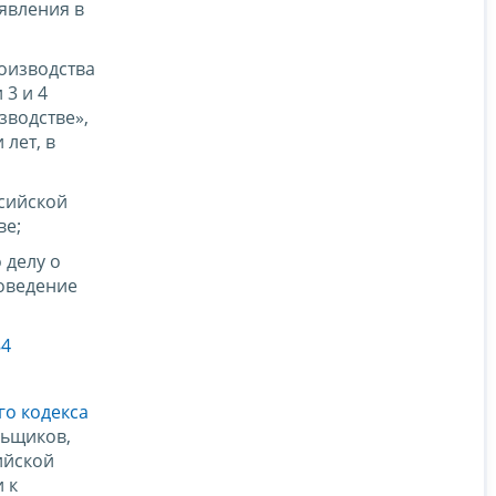
явления в
оизводства
3 и 4
водстве»,
лет, в
ссийской
ве;
 делу о
роведение
84
го кодекса
льщиков,
ийской
 к