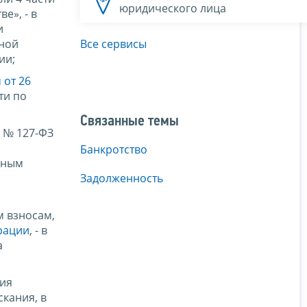
юридического лица
е», - в
и
нной
Все сервисы
ии;
от 26
ти по
Связанные темы
а № 127-ФЗ
Банкротство
ьным
Задолженность
м взносам,
рации
, - в
а
ния
кания, в