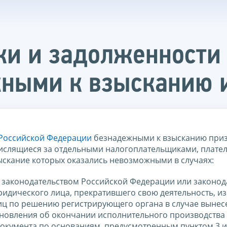
и и задолженности 
ными к взысканию и
 Российской Федерации
безнадежными к взысканию при
числящиеся за отдельными налогоплательщиками, плат
зыскание которых оказались невозможными в случаях:
с законодательством Российской Федерации или законод
ридического лица, прекратившего свою деятельность, из
иц по решению регистрирующего органа в случае вынес
овления об окончании исполнительного производства в
окумента по основаниям, предусмотренным пунктом 3 и