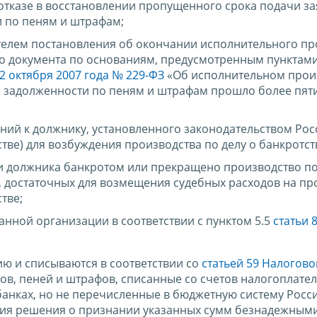
отказе в восстановлении пропущенного срока подачи за
и по пеням и штрафам;
елем постановления об окончании исполнительного пр
о документа по основаниям, предусмотренным пунктами 
2 октября 2007 года № 229-ФЗ
«Об исполнительном произ
) задолженности по пеням и штрафам прошло более пяти 
ний к должнику, установленного законодательством Ро
тве) для возбуждения производства по делу о банкротст
и должника банкротом или прекращено производство по
тв, достаточных для возмещения судебных расходов на п
тве;
ранной организации в соответствии с пунктом 5.5
статьи 
ю и списываются в соответствии со
статьей 59 Налогово
ов, пеней и штрафов, списанные со счетов налогоплате
банках, но не перечисленные в бюджетную систему Росс
ятия решения о признании указанных сумм безнадежными