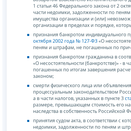
1 статьи 46 Федерального закона от 2 окт
части недоимки, задолженности по пеням
имущества организации и (или) невозмож
организации в пределах и порядке, кото
признания банкротом индивидуального п
октября 2002 года № 127-ФЗ
«О несостояте
пеням и штрафам, не погашенных по при
признания банкротом гражданина в соотв
«О несостоятельности (банкротстве)» - в 
погашенных по итогам завершения расчет
законом;
смерти физического лица или объявления
процессуальным законодательством Росси
а в части налогов, указанных в пункте 3
ст
размере, превышающем стоимость его нас
наследства в собственность Российской Ф
принятия судом акта, в соответствии с к
недоимки, задолженности по пеням и штра