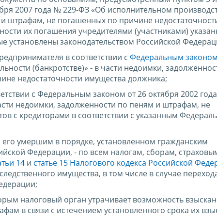
ября 2007 года № 229-ФЗ «Об исполнительном производств
 и штрафам, не погашенных по причине недостаточност
ности их погашения учредителями (участниками) указа
рые установлены законодательством Российской Федерац
редпринимателя в соответствии с
Федеральным законом 
льности (банкротстве)» - в части недоимки, задолженнос
чине недостаточности имущества должника;
етствии с Федеральным законом от 26 октября 2002 год
части недоимки, задолженности по пеням и штрафам, не
ов с кредиторами в соответствии с указанным Федерал
 его умершим в порядке, установленном гражданским
йской Федерации, - по всем налогам, сборам, страховы
атьи 14
и
статье 15 Налогового кодекса Российской Феде
ледственного имущества, в том числе в случае переход
едерации;
оторым налоговый орган утрачивает возможность взыска
фам в связи с истечением установленного срока их взыс