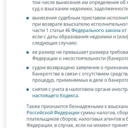
том числе вынесения им определения об 
суд о взыскании недоимки, задолженност
вынесения судебным приставом-исполнит
при возврате взыскателю исполнительног
части 1 статьи 46
Федерального закона от 
если с даты образования недоимки и (или
следующих случаях:
ее размер не превышает размера требова
Федерации о несостоятельности (банкротс
судом возвращено заявление о признани
банкротстве в связи с отсутствием средс
процедур, применяемых в деле о банкротс
снятия с учета в налоговом органе иност
настоящего Кодекса
.
Также признаются безнадежными к взыскани
Российской Федерации
суммы налогов, сбор
плательщиков сборов, налоговых агентов в 
Федерации, в случае, если на момент прин