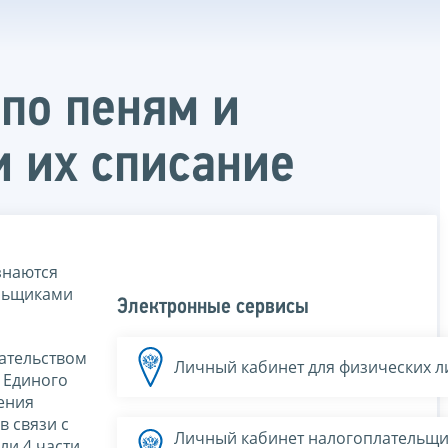
по пеням и
 их списание
знаются
ельщиками
Электронные сервисы
ательством
Личный кабинет для физических л
 Единого
ения
 связи с
Личный кабинет налогоплательщи
ли 4 части