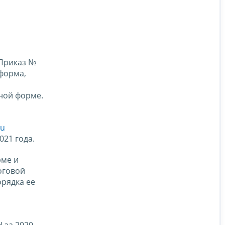
 Приказ №
 форма,
ной форме.
ru
021 года.
рме и
оговой
рядка ее