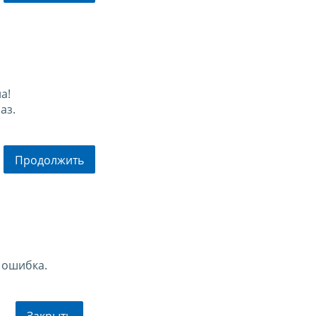
а!
аз.
Продолжить
 ошибка.
Закрыть