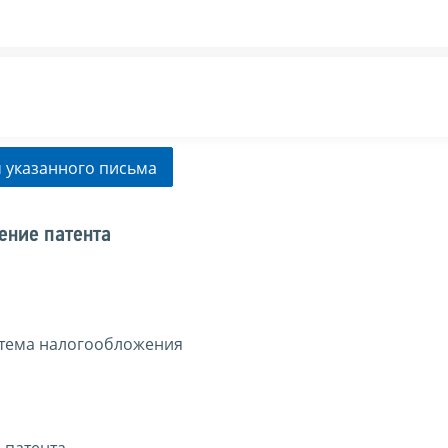
 указанного письма
ение патента
тема налогообложения