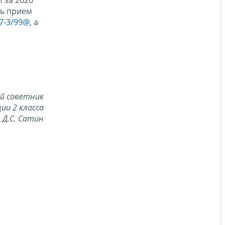
 за 2020
ть прием
7-3/99@
, а
й советник
ии 2 класса
Д.С. Сатин