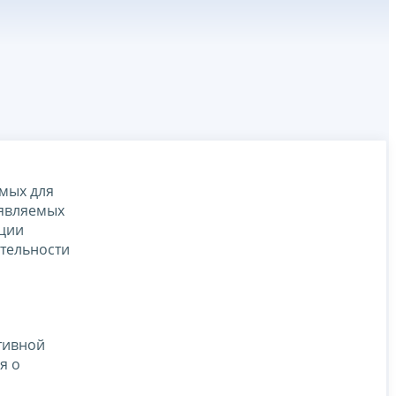
мых для
ъявляемых
ации
тельности
тивной
я о
й