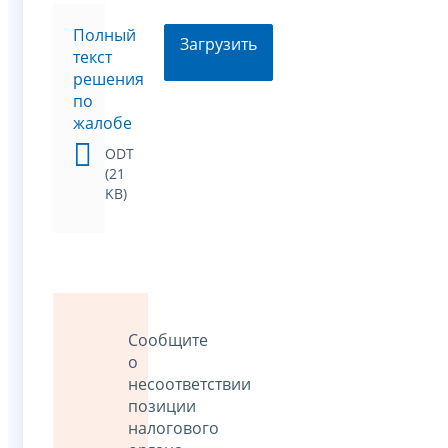
Полный
Загрузить
текст
решения
по
жалобе
ODT
(21
KB)
Сообщите
о
несоответствии
позиции
налогового