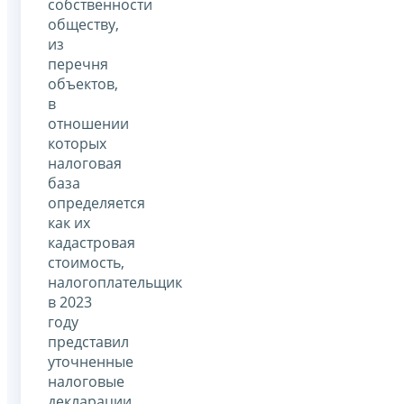
собственности
обществу,
из
перечня
объектов,
в
отношении
которых
налоговая
база
определяется
как их
кадастровая
стоимость,
налогоплательщик
в 2023
году
представил
уточненные
налоговые
декларации