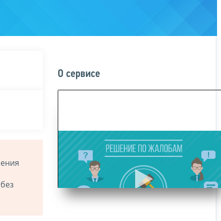
О сервисе
ления
 без