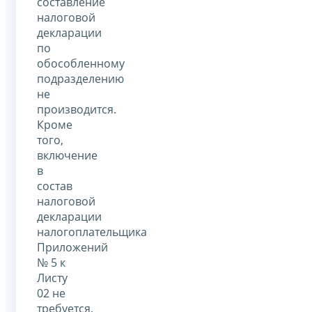
составление
налоговой
декларации
по
обособленному
подразделению
не
производится.
Кроме
того,
включение
в
состав
налоговой
декларации
налогоплательщика
Приложений
№ 5 к
Листу
02 не
требуется.