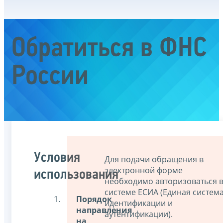
Обратиться в ФНС
России
Условия
Для подачи обращения в
электронной форме
использования
необходимо авторизоваться 
системе ЕСИА (Единая систем
Порядок
идентификации и
направления
аутентификации).
на