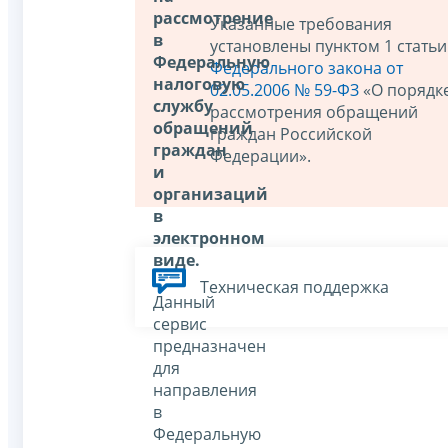
рассмотрение
Указанные требования
в
установлены пунктом 1 статьи
Федеральную
Федерального закона от
налоговую
02.05.2006 № 59-ФЗ
«О порядк
службу
рассмотрения обращений
обращений
граждан Российской
граждан
Федерации».
и
организаций
в
электронном
виде.
Техническая поддержка
Данный
сервис
предназначен
для
направления
в
Федеральную