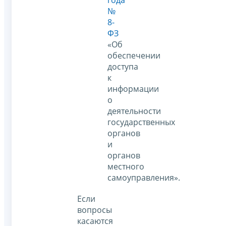
года
№
8-
ФЗ
«Об
обеспечении
доступа
к
информации
о
деятельности
государственных
органов
и
органов
местного
самоуправления».
Если
вопросы
касаются