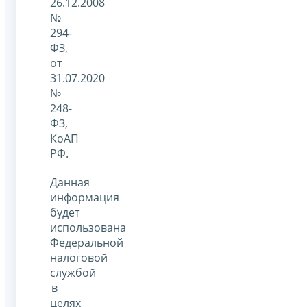
26.12.2008
№
294-
ФЗ,
от
31.07.2020
№
248-
ФЗ,
КоАП
РФ.
Данная
информация
будет
использована
Федеральной
налоговой
службой
в
целях