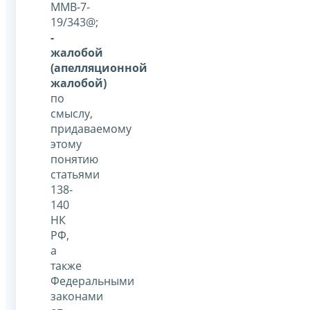
ММВ-7-
19/343@;
-
жалобой
(апелляционной
жалобой)
по
смыслу,
придаваемому
этому
понятию
статьями
138-
140
НК
РФ,
а
также
Федеральными
законами