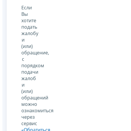
Если
Вы
хотите
подать
жалобу
и
(или)
обращение,
с
порядком
подачи
жалоб
и
(или)
обращений
можно
ознакомиться
через
сервис
«Обратиться