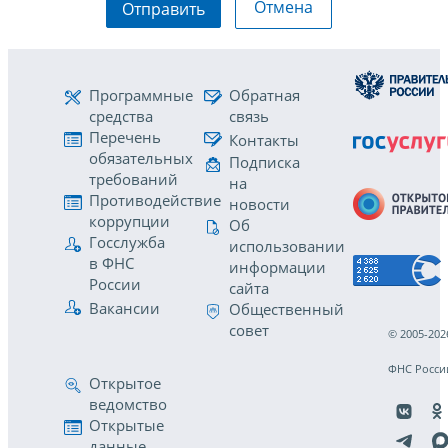
Отмена
Отправить
Программные
Обратная
средства
связь
Перечень
Контакты
обязательных
Подписка
требований
на
Противодействие
новости
коррупции
Об
Госслужба
использовании
в ФНС
информации
России
сайта
Вакансии
Общественный
совет
© 2005-202
ФНС Росси
Открытое
ведомство
Открытые
данные