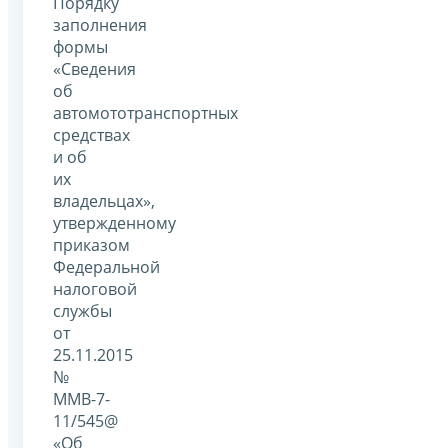
Порядку
заполнения
формы
«Сведения
об
автомототранспортных
средствах
и об
их
владельцах»,
утвержденному
приказом
Федеральной
налоговой
службы
от
25.11.2015
№
ММВ-7-
11/545@
«Об