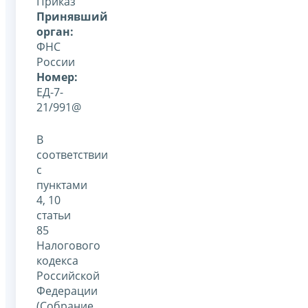
Приказ
Принявший
орган:
ФНС
России
Номер:
ЕД-7-
21/991@
В
соответствии
с
пунктами
4, 10
статьи
85
Налогового
кодекса
Российской
Федерации
(Собрание