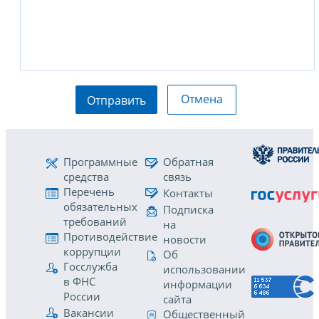
Отмена
Отправить
Программные
Обратная
средства
связь
Перечень
Контакты
обязательных
Подписка
требований
на
Противодействие
новости
коррупции
Об
Госслужба
использовании
в ФНС
информации
России
сайта
Вакансии
Общественный