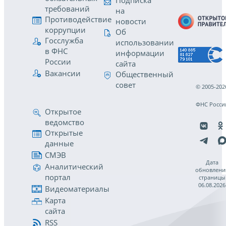
Подписка
требований
на
Противодействие
новости
коррупции
Об
Госслужба
использовании
в ФНС
информации
России
сайта
Вакансии
Общественный
совет
© 2005-202
ФНС Росси
Открытое
ведомство
Открытые
данные
СМЭВ
Дата
Аналитический
обновлени
портал
страницы
06.08.2026
Видеоматериалы
Карта
сайта
RSS