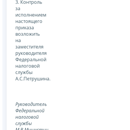
3. Контроль
за
исполнением
настоящего
приказа
возложить
на
заместителя
руководителя
Федеральной
налоговой
службы
А.С.Петрушина.
Руководитель
Федеральной
налоговой
службы
М.В.Мишустин