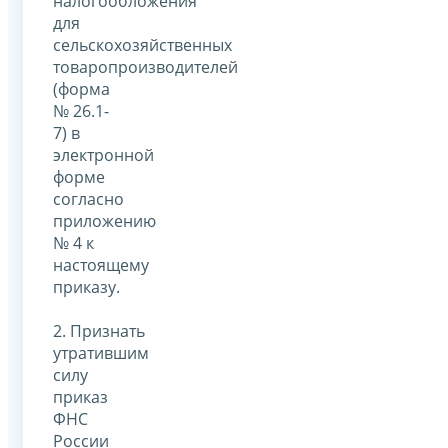
налогообложения
для
сельскохозяйственных
товаропроизводителей
(форма
№ 26.1-
7) в
электронной
форме
согласно
приложению
№ 4 к
настоящему
приказу.
2. Признать
утратившим
силу
приказ
ФНС
России