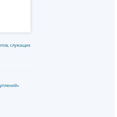
нтов, служащих
туплений»