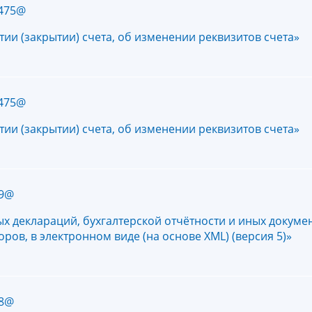
/475@
и (закрытии) счета, об изменении реквизитов счета»
/475@
и (закрытии) счета, об изменении реквизитов счета»
29@
х деклараций, бухгалтерской отчётности и иных докуме
ров, в электронном виде (на основе XML) (версия 5)»
28@