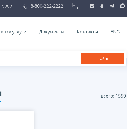
8-800-222-2222
и госуслуги
Документы
Контакты
ENG
Найти
и
всего: 1550