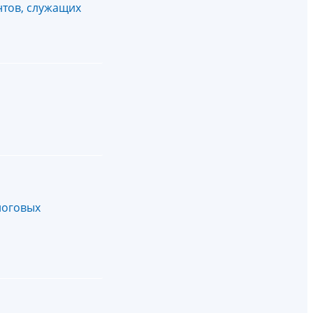
нтов, служащих
логовых