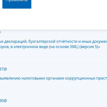
@
х деклараций, бухгалтерской отчётности и иных докуме
ров, в электронном виде (на основе XML) (версия 5)»
737@
 выявлению налоговыми органами коррупционных прес
730@