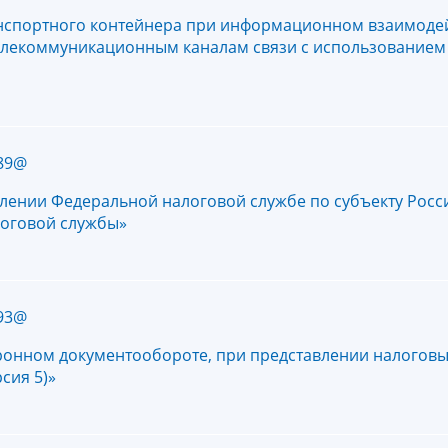
нспортного контейнера при информационном взаимодей
елекоммуникационным каналам связи с использованием
689@
влении Федеральной налоговой службе по субъекту Рос
логовой службы»
593@
ронном документообороте, при представлении налогов
сия 5)»