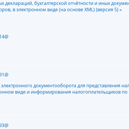
х деклараций, бухгалтерской отчётности и иных докуме
ров, в электронном виде (на основе XML) (версия 5) »
714@
691@
 электронного документооборота для представления на
тронном виде и информирования налогоплательщиков по
693@