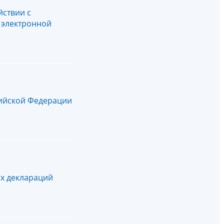
ствии с
 электронной
сийской Федерации
ых деклараций