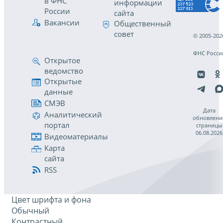
в ФНС
информации
России
сайта
Вакансии
Общественный
совет
© 2005-202
ФНС Росси
Открытое
ведомство
Открытые
данные
СМЭВ
Дата
Аналитический
обновлени
портал
страницы
06.08.2026
Видеоматериалы
Карта
сайта
RSS
Цвет шрифта и фона
Обычный
Контрастный