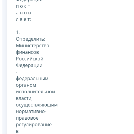
п о с т
а н о в
л я е т:
1.
Определить:
Министерство
финансов
Российской
Федерации
-
федеральным
органом
исполнительной
власти,
осуществляющим
нормативно-
правовое
регулирование
в