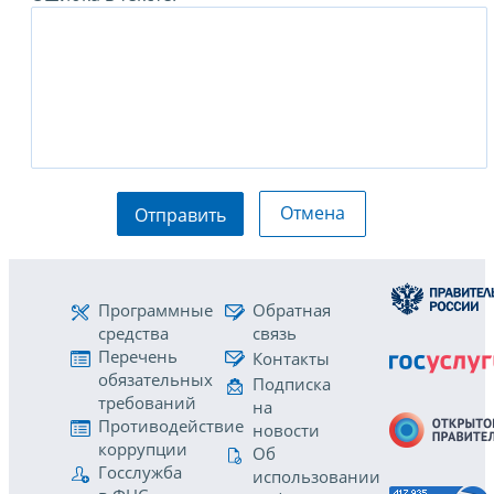
Отмена
Отправить
Программные
Обратная
средства
связь
Перечень
Контакты
обязательных
Подписка
требований
на
Противодействие
новости
коррупции
Об
Госслужба
использовании