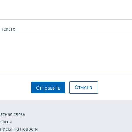
тексте:
Отмена
Отправить
атная связь
такты
писка на новости