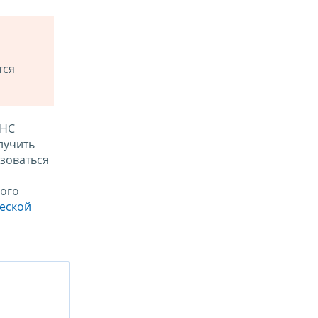
тся
ФНС
лучить
зоваться
ого
ческой