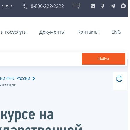
8-800-222-2222
и госуслуги
Документы
Контакты
ENG
Найти
ии ФНС России
нспекции
курсе на