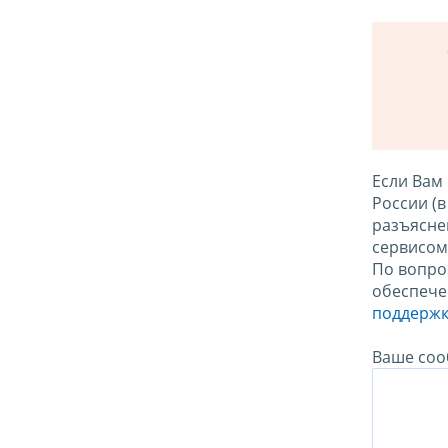
Если Вам
России (
разъясне
сервисо
По вопро
обеспече
поддержк
Ваше соо