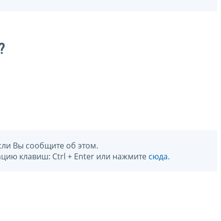
?
сли Вы сообщите об этом.
цию клавиш: Ctrl + Enter или нажмите
сюда
.