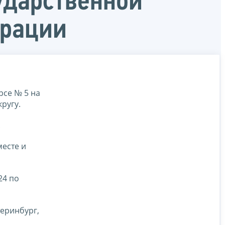
ударственной
ерации
рсе № 5 на
ругу.
.
месте и
24 по
теринбург,