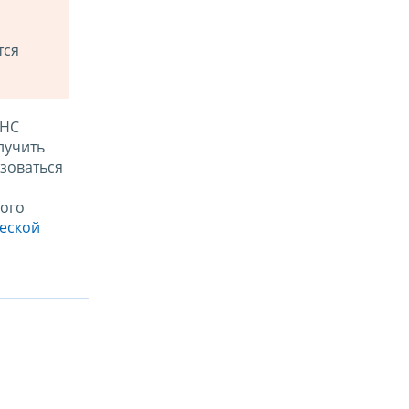
тся
ФНС
лучить
зоваться
ого
ческой