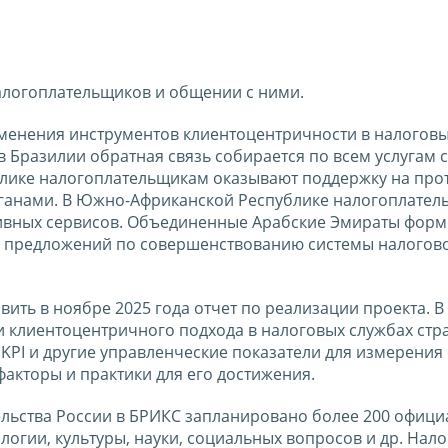
налогоплательщиков и общении с ними.
менения инструментов клиентоцентричности в налогов
 в Бразилии обратная связь собирается по всем услугам
блике налогоплательщикам оказывают поддержку на пр
рганами. В Южно-Африканской Республике налогоплател
ктивных сервисов. Объединенные Арабские Эмираты фор
и предложений по совершенствованию системы налогов
ить в ноябре 2025 года отчет по реализации проекта. В
 клиентоцентричного подхода в налоговых службах стр
KPI и другие управленческие показатели для измерения 
факторы и практики для его достижения.
тельства России в БРИКС запланировано более 200 офиц
логии, культуры, науки, социальных вопросов и др. Нал