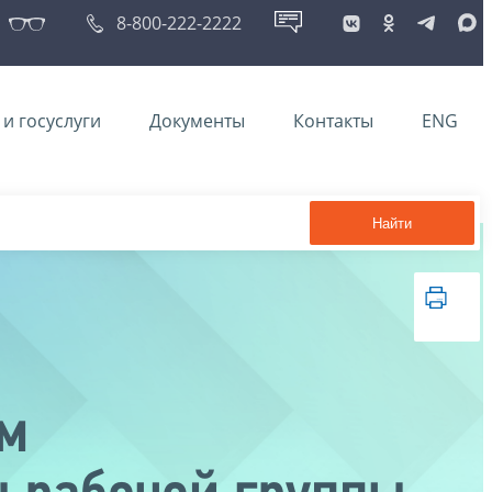
8-800-222-2222
и госуслуги
Документы
Контакты
ENG
Найти
ом