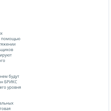
ых
 с помощью
отяжении
ьщиков
мируют
ого
 нем будут
ан БРИКС
его уровня
иальных
оговая