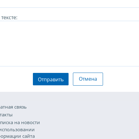
тексте:
Отмена
Отправить
атная связь
такты
писка на новости
использовании
ормации сайта