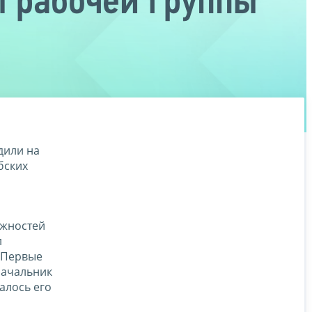
 рабочей группы
дили на
бских
ожностей
л
 Первые
начальник
алось его