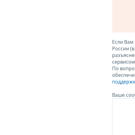
Если Вам
России (
разъясне
сервисо
По вопро
обеспече
поддержк
Ваше соо