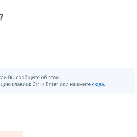
?
сли Вы сообщите об этом.
цию клавиш: Ctrl + Enter или нажмите
сюда
.