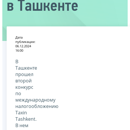
в Ташкенте
Дата
публикации:
06.12.2024
16:00
В
Ташкенте
прошел
второй
конкурс
по
международному
налогообложению
Taxin
Tashkent.
В нем