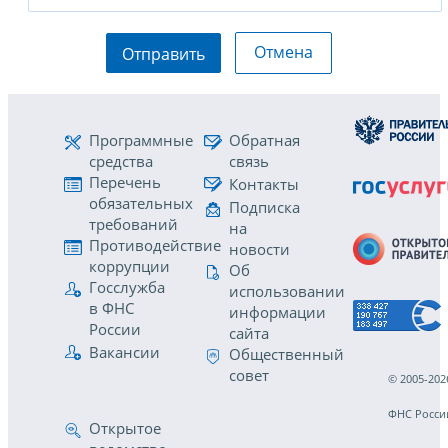
Отмена
Отправить
Программные
Обратная
средства
связь
Перечень
Контакты
обязательных
Подписка
требований
на
Противодействие
новости
коррупции
Об
Госслужба
использовании
в ФНС
информации
России
сайта
Вакансии
Общественный
совет
© 2005-202
ФНС Росси
Открытое