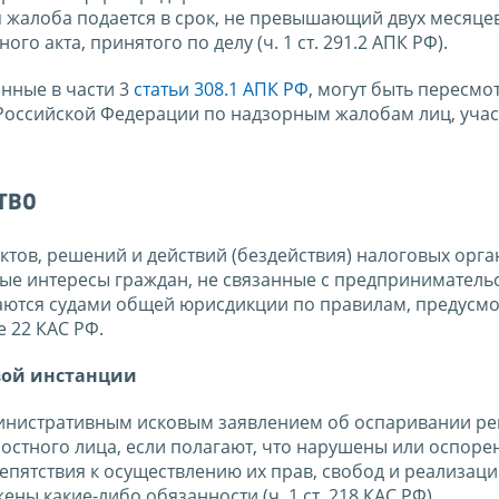
ная жалоба подается в срок, не превышающий двух месяце
о акта, принятого по делу (ч. 1 ст. 291.2 АПК РФ).
анные в части 3
статьи 308.1 АПК РФ
, могут быть пересмо
Российской Федерации по надзорным жалобам лиц, уча
тво
тов, решений и действий (бездействия) налоговых орга
ые интересы граждан, не связанные с предприниматель
аются судами общей юрисдикции по правилам, предусм
е 22 КАС РФ.
вой инстанции
дминистративным исковым заявлением об оспаривании р
ностного лица, если полагают, что нарушены или оспоре
епятствия к осуществлению их прав, свобод и реализац
ны какие-либо обязанности (ч. 1 ст. 218 КАС РФ).