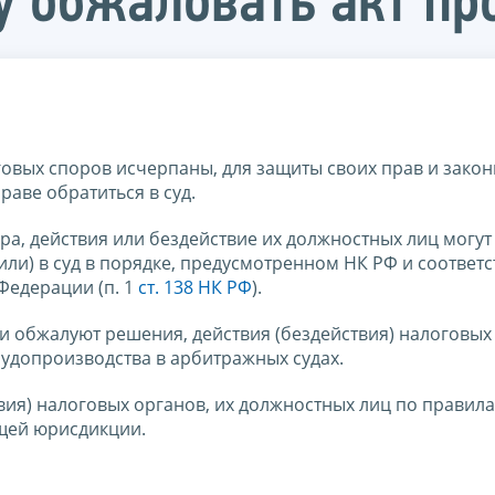
у обжаловать акт пр
овых споров исчерпаны, для защиты своих прав и зако
раве обратиться в суд.
а, действия или бездействие их должностных лиц могут
ли) в суд в порядке, предусмотренном НК РФ и соотве
Федерации (п. 1
ст. 138 НК РФ
).
 обжалуют решения, действия (бездействия) налоговых 
удопроизводства в арбитражных судах.
вия) налоговых органов, их должностных лиц по правил
бщей юрисдикции.