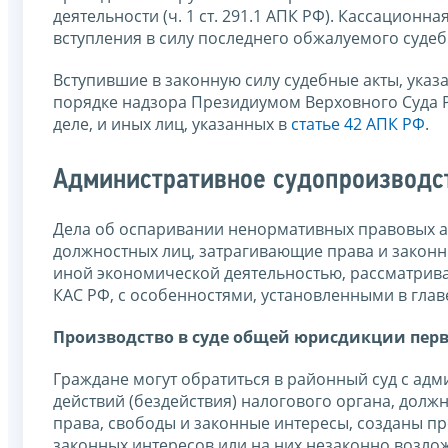
деятельности (ч. 1 ст. 291.1 АПК РФ). Кассацион
вступления в силу последнего обжалуемого судебног
Вступившие в законную силу судебные акты, указ
порядке надзора Президиумом Верховного Суда 
деле, и иных лиц, указанных в
статье 42 АПК РФ
.
Административное судопроизводс
Дела об оспаривании ненормативных правовых ак
должностных лиц, затрагивающие права и законн
иной экономической деятельностью, рассматрив
КАС РФ, с особенностями, установленными в глав
Производство в суде общей юрисдикции пер
Граждане могут обратиться в районный суд с а
действий (бездействия) налогового органа, долж
права, свободы и законные интересы, созданы пр
законных интересов или на них незаконно возложе