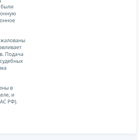
о были
конную
ионное
обжалованы
авливает
в. Подача
 судебных
ума
ены в
еле, и
АС РФ).