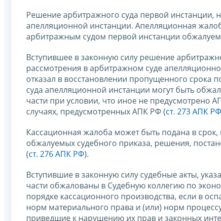
Решение арбитражного суда первой инстанции, н
апелляционной инстанции. Апелляционная жалоб
арбитражным судом первой инстанции обжалуем
Вступившее в законную силу решение арбитражно
рассмотрения в арбитражном суде апелляционно
отказал в восстановлении пропущенного срока 
суда апелляционной инстанции могут быть обжал
части при условии, что иное не предусмотрено А
случаях, предусмотренных АПК РФ (
ст. 273 АПК Р
Кассационная жалоба может быть подана в срок,
обжалуемых судебного приказа, решения, постан
(
ст. 276 АПК РФ
).
Вступившие в законную силу судебные акты, указа
части обжалованы в Судебную коллегию по экон
порядке кассационного производства, если в ос
норм материального права и (или) норм процесс
приведшие к нарушению их прав и законных инт