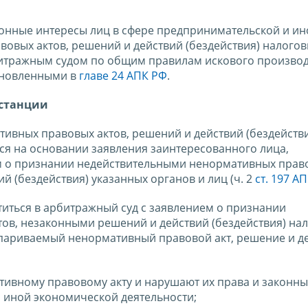
онные интересы лиц в сфере предпринимательской и ин
овых актов, решений и действий (бездействия) налого
битражным судом по общим правилам искового производ
ановленными в
главе 24 АПК РФ
.
нстанции
ивных правовых актов, решений и действий (бездейств
ся на основании заявления заинтересованного лица,
м о признании недействительными ненормативных прав
 (бездействия) указанных органов и лиц (ч. 2
ст. 197 А
титься в арбитражный суд с заявлением о признании
ов, незаконными решений и действий (бездействия) на
оспариваемый ненормативный правовой акт, решение и д
ативному правовому акту и нарушают их права и законн
 иной экономической деятельности;