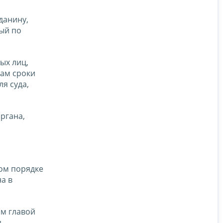
данину,
ый по
ых лиц,
лам сроки
я суда,
ргана,
ном порядке
а в
ом главой
д