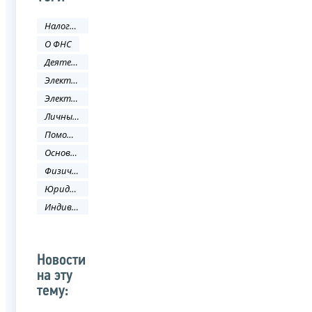
Налоги и сборы
О ФНС
Деятельность ФНС
Электронные услуги
Электронные сервисы
Личный кабинет
Помощь налогоплательщику
Основные направления деятельности
Физическое лицо
Юридическое лицо
Индивидуальный предприниматель
Новости
на эту
тему: