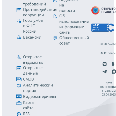
требований
на
Противодействие
новости
коррупции
Об
Госслужба
использовании
в ФНС
информации
России
сайта
Вакансии
Общественный
совет
© 2005-202
ФНС Росси
Открытое
ведомство
Открытые
данные
СМЭВ
Дата
Аналитический
обновлени
портал
страницы
03.04.2023
Видеоматериалы
Карта
сайта
RSS