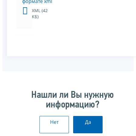
формате xml
XML (42
КБ)
Нашли ли Вы нужную
информацию?
Нет
Да