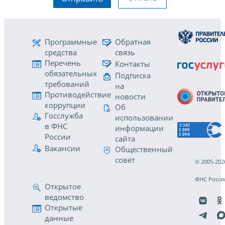
Программные
Обратная
средства
связь
Перечень
Контакты
обязательных
Подписка
требований
на
Противодействие
новости
коррупции
Об
Госслужба
использовании
в ФНС
информации
России
сайта
Вакансии
Общественный
совет
© 2005-202
ФНС Росси
Открытое
ведомство
Открытые
данные