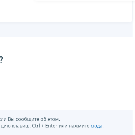
?
сли Вы сообщите об этом.
цию клавиш: Ctrl + Enter или нажмите
сюда
.