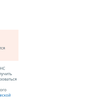
тся
ФНС
лучить
зоваться
ого
ческой