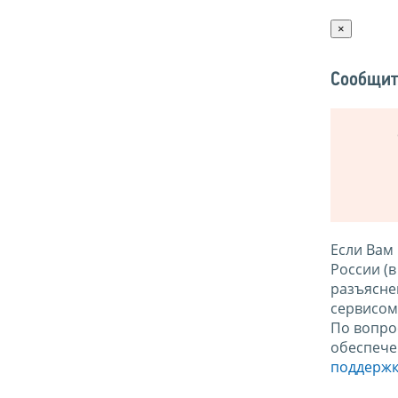
×
Сообщит
Если Вам
России (
разъясне
сервисо
По вопро
обеспече
поддержк