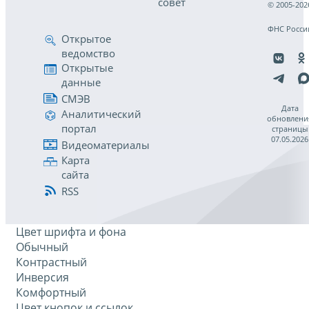
совет
© 2005-202
ФНС Росси
Открытое
ведомство
Открытые
данные
СМЭВ
Дата
Аналитический
обновлени
портал
страницы
07.05.2026
Видеоматериалы
Карта
сайта
RSS
Цвет шрифта и фона
Обычный
Контрастный
Инверсия
Комфортный
Цвет кнопок и ссылок