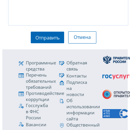
Отмена
Отправить
Программные
Обратная
средства
связь
Перечень
Контакты
обязательных
Подписка
требований
на
Противодействие
новости
коррупции
Об
Госслужба
использовании
в ФНС
информации
России
сайта
Вакансии
Общественный