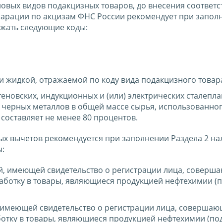
овых видов подакцизных товаров, до внесения соответ
ларации по акцизам ФНС России рекомендует при запол
ажать следующие коды:
ли жидкой, отражаемой по коду вида подакцизного товара
ртеновских, индукционных и (или) электрических сталепл
а черных металлов в общей массе сырья, использованног
 составляет не менее 80 процентов.
х вычетов рекомендуется при заполнении Раздела 2 на
ы:
ей, имеющей свидетельство о регистрации лица, соверш
аботку в товары, являющиеся продукцией нефтехимии (п
, имеющей свидетельство о регистрации лица, соверша
ботку в товары, являющиеся продукцией нефтехимии (по