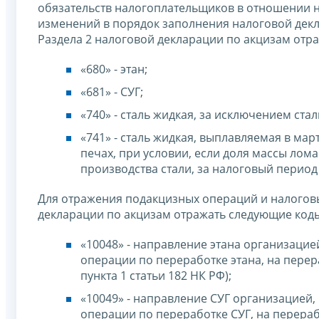
обязательств налогоплательщиков в отношении н
изменений в порядок заполнения налоговой дек
Раздела 2 налоговой декларации по акцизам отр
«680» - этан;
«681» - СУГ;
«740» - сталь жидкая, за исключением ста
«741» - сталь жидкая, выплавляемая в ма
печах, при условии, если доля массы лом
производства стали, за налоговый период
Для отражения подакцизных операций и налоговы
декларации по акцизам отражать следующие код
«10048» - направление этана организаци
операции по переработке этана, на перер
пункта 1 статьи 182 НК РФ);
«10049» - направление СУГ организацией
операции по переработке СУГ, на перера