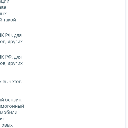
ации,
аве
ных
й такой
К РФ, для
ов, других
К РФ, для
ов, других
х вычетов
ый бензин,
рямогонный
томобили
ая
оговых