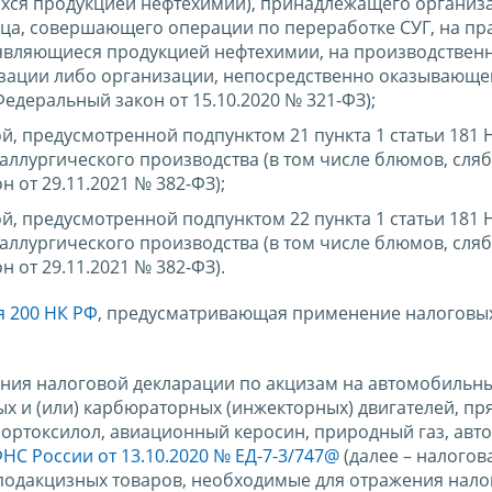
ихся продукцией нефтехимии), принадлежащего организ
ца, совершающего операции по переработке СУГ, на пр
, являющиеся продукцией нефтехимии, на производствен
зации либо организации, непосредственно оказывающе
едеральный закон от 15.10.2020 № 321-ФЗ);
, предусмотренной подпунктом 21 пункта 1 статьи 181 Н
аллургического производства (в том числе блюмов, сляб
н от 29.11.2021 № 382-ФЗ);
, предусмотренной подпунктом 22 пункта 1 статьи 181 Н
аллургического производства (в том числе блюмов, сляб
н от 29.11.2021 № 382-ФЗ).
я 200 НК РФ
, предусматривающая применение налоговы
ения налоговой декларации по акцизам на автомобильн
ых и (или) карбюраторных (инжекторных) двигателей, п
, ортоксилол, авиационный керосин, природный газ, ав
НС России от 13.10.2020 № ЕД-7-3/747@
(далее – налогов
в подакцизных товаров, необходимые для отражения нал