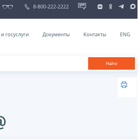
8-800-222-2222
и госуслуги
Документы
Контакты
ENG
Найти
@