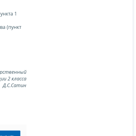
ункта 1
ва (пункт
арственный
ии 2 класса
Д.С.Сатин