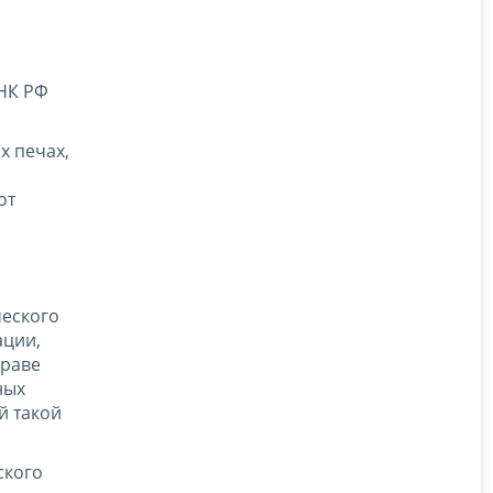
 НК РФ
х печах,
от
ческого
ации,
праве
ных
й такой
ского