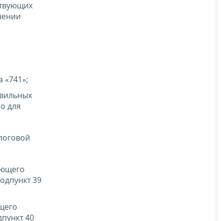
ствующих
нении
 «741»;
авильных
о для
логовой
ающего
одпункт 39
ющего
дпункт 40