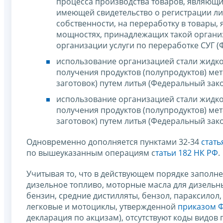
процесса производства товаров, являющ
имеющей свидетельство о регистрации ли
собственности, на переработку в товары
мощностях, принадлежащих такой органи
организации услуги по переработке СУГ (Ф
использование организацией стали жидкой
получения продуктов (полупродуктов) мет
заготовок) путем литья (Федеральный зако
использование организацией стали жидкой
получения продуктов (полупродуктов) мет
заготовок) путем литья (Федеральный зако
Одновременно дополняется пунктами 32-34
стать
по вышеуказанным операциям с
татьи 182 НК РФ
.
Учитывая то, что в действующем порядке заполн
дизельное топливо, моторные масла для дизельн
бензин, средние дистилляты, бензол, параксилол
легковые и мотоциклы, утвержденной
приказом Ф
декларация по акцизам), отсутствуют коды видо