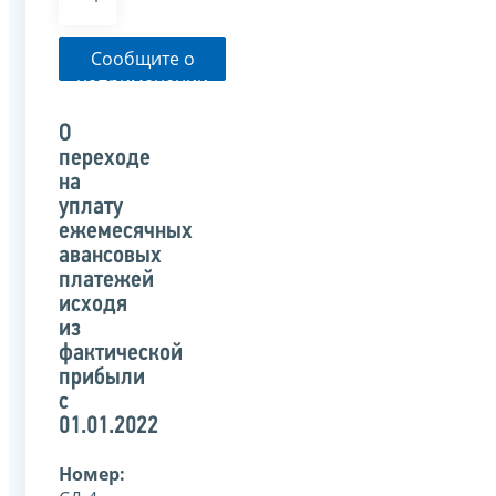
Сообщите о
неприменении
налоговым
органом
О
указанного
переходе
письма
на
уплату
ежемесячных
авансовых
платежей
исходя
из
фактической
прибыли
с
01.01.2022
Номер: