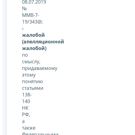
08.07.2019
№
ММВ-7-
19/343@;
-
жалобой
(апелляционной
жалобой)
по
смыслу,
придаваемому
этому
понятию
статьями
138-
140
НК
РФ,
а
также
Федеральными