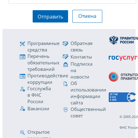
Отмена
Отправить
Программные
Обратная
средства
связь
Перечень
Контакты
обязательных
Подписка
требований
на
Противодействие
новости
коррупции
Об
Госслужба
использовании
в ФНС
информации
России
сайта
Вакансии
Общественный
совет
© 2005-202
ФНС Росси
Открытое