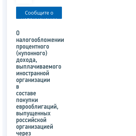
Сообщите о
неприменении
налоговым
органом
О
указанного
налогообложении
письма
процентного
(купонного)
дохода,
выплачиваемого
иностранной
организации
в
составе
покупки
еврооблигаций,
выпущенных
российской
организацией
через