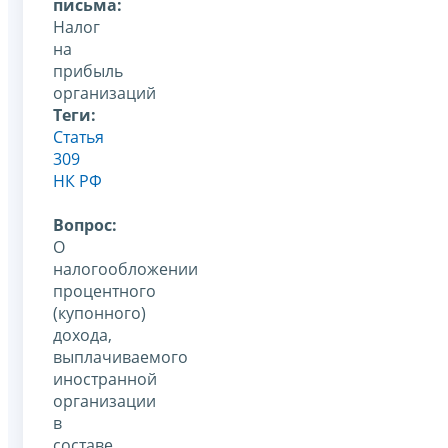
письма:
Налог
на
прибыль
организаций
Теги:
Статья
309
НК РФ
Вопрос:
О
налогообложении
процентного
(купонного)
дохода,
выплачиваемого
иностранной
организации
в
составе