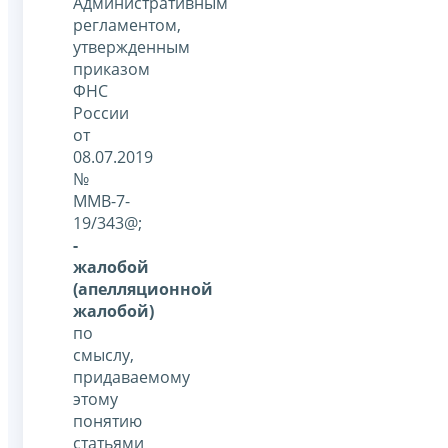
Административным
регламентом,
утвержденным
приказом
ФНС
России
от
08.07.2019
№
ММВ-7-
19/343@;
-
жалобой
(апелляционной
жалобой)
по
смыслу,
придаваемому
этому
понятию
статьями