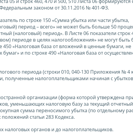
ста 05 и строк 460, 470 и 500, 510 Листа 06 формируются 
Федеральным законом от 30.11.2016 № 401-ФЗ.
азатель по строке 150 «Сумма убытка или части убытка,
говый) период – всего» не может быть больше 50 проце
тный (налоговый) период». В Листе 06 показатели строк 
овом) периоде в целях налогообложения» не могут быть 
е 450 «Налоговая база от вложений в ценные бумаги, не
умаг» и по строке 490 «Налоговая база от осуществле
огового периода (строки 010, 040-130 Приложения № 4 к
тки, полученные налогоплательщиками начиная с убытков
ностранной организации (форма которой утверждена пр
ытков, уменьшающих налоговую базу за текущий отчетный
вокупная сумма переносимого убытка (по отдельному рас
 положений статьи 283 Кодекса.
х налоговых органов и до налогоплательщиков.