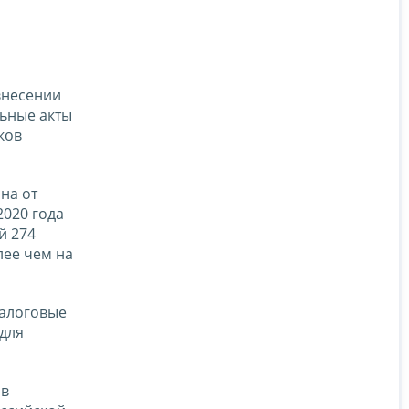
внесении
льные акты
ков
на от
2020 года
й 274
лее чем на
налоговые
 для
ов