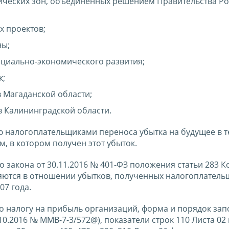
ических зон, объединенных решением Правительства Р
х проектов;
ны;
циально-экономического развития;
к;
 Магаданской области;
 Калининградской области.
ю налогоплательщиками переноса убытка на будущее в 
, в котором получен этот убыток.
о закона от 30.11.2016 № 401-ФЗ положения статьи 283 Ко
яются в отношении убытков, полученных налогоплатель
07 года.
о налогу на прибыль организаций, форма и порядок за
.2016 № ММВ-7-3/572@), показатели строк 110 Листа 02 и