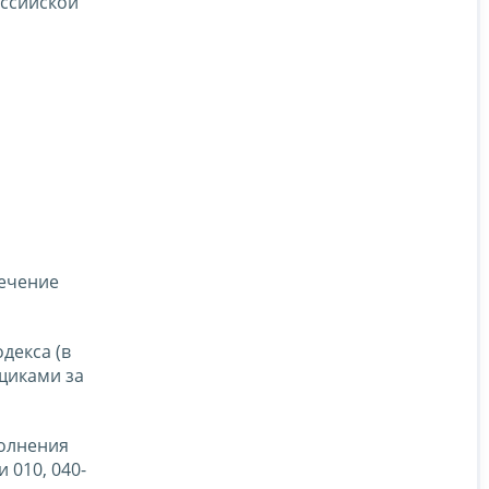
оссийской
течение
декса (в
щиками за
полнения
 010, 040-