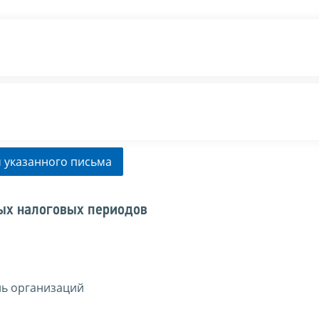
 указанного письма
ых налоговых периодов
ль организаций