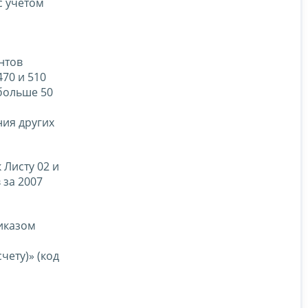
с учетом
нтов
470 и 510
больше 50
ния других
 Листу 02 и
 за 2007
иказом
чету)» (код