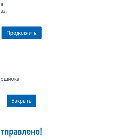
а!
аз.
Продолжить
 ошибка.
Закрыть
тправлено!