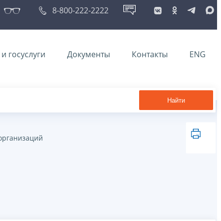
8-800-222-2222
и госуслуги
Документы
Контакты
ENG
Найти
организаций