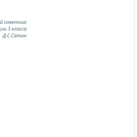
й советник
ии 3 класса
Д.С.Сатин