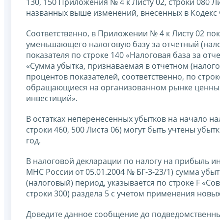
130, 150 Приложения № 4 к Листу 02, строки 080 Ли
названных выше изменений, внесенных в Кодекс 
Соответственно, в Приложении № 4 к Листу 02 пок
уменьшающего налоговую базу за отчетный (нало
показателя по строке 140 «Налоговая база за отче
«Сумма убытка, признаваемая в отчетном (налог
процентов показателей, соответственно, по строк
обращающиеся на организованном рынке ценных б
инвестиций».
В остатках неперенесенных убытков на начало нал
строки 460, 500 Листа 06) могут быть учтены убы
год.
В налоговой декларации по налогу на прибыль и
МНС России от 05.01.2004 № БГ-3-23/1) сумма уб
(налоговый) период, указывается по строке F «Со
строки 300) раздела 5 с учетом применения новых
Доведите данное сообщение до подведомственны