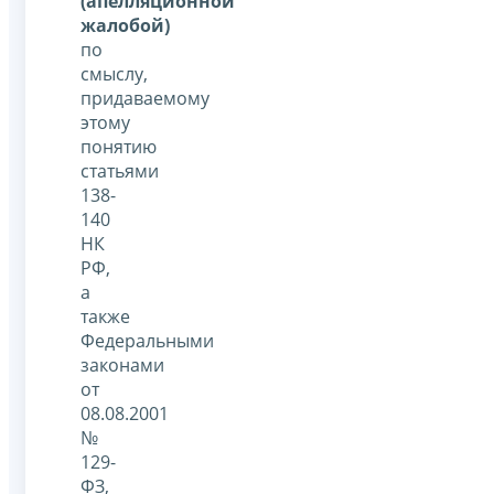
(апелляционной
жалобой)
по
смыслу,
придаваемому
этому
понятию
статьями
138-
140
НК
РФ,
а
также
Федеральными
законами
от
08.08.2001
№
129-
ФЗ,