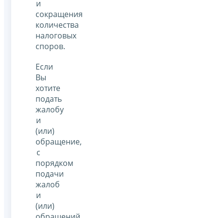
и
сокращения
количества
налоговых
споров.
Если
Вы
хотите
подать
жалобу
и
(или)
обращение,
с
порядком
подачи
жалоб
и
(или)
обращений