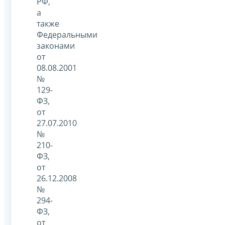
РФ,
а
также
Федеральными
законами
от
08.08.2001
№
129-
ФЗ,
от
27.07.2010
№
210-
ФЗ,
от
26.12.2008
№
294-
ФЗ,
от