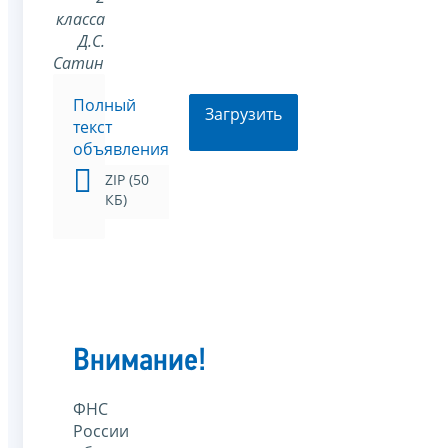
класса
Д.С.
Сатин
Полный
Загрузить
текст
объявления
ZIP (50
КБ)
Внимание!
ФНС
России