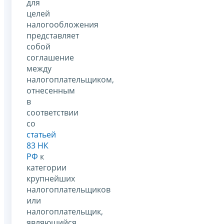
для
целей
налогообложения
представляет
собой
соглашение
между
налогоплательщиком,
отнесенным
в
соответствии
со
статьей
83 НК
РФ
к
категории
крупнейших
налогоплательщиков
или
налогоплательщик,
являющийся