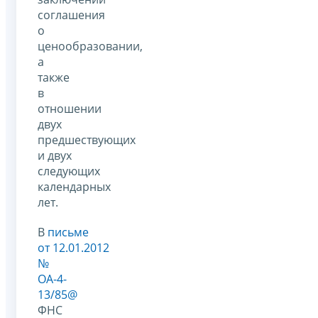
соглашения
о
ценообразовании,
а
также
в
отношении
двух
предшествующих
и двух
следующих
календарных
лет.
В
письме
от 12.01.2012
№
ОА-4-
13/85@
ФНС