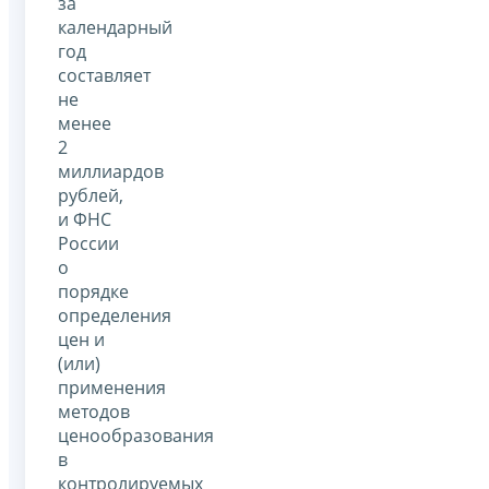
за
календарный
год
составляет
не
менее
2
миллиардов
рублей,
и ФНС
России
о
порядке
определения
цен и
(или)
применения
методов
ценообразования
в
контролируемых