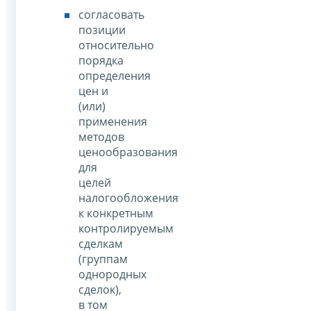
согласовать
позиции
относительно
порядка
определения
цен и
(или)
применения
методов
ценообразования
для
целей
налогообложения
к конкретным
контролируемым
сделкам
(группам
однородных
сделок),
в том