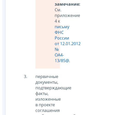
замечание:
См.
приложение
4 к
письму
ФНС
России
от 12.01.2012
№
ОА4-
13/85@
.
первичные
документы,
подтверждающие
факты,
изложенные
в проекте
соглашения