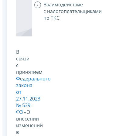
Взаимодействие
с налогоплательщиками
по ТКС
В
связи
с
принятием
Федерального
закона
от
27.11.2023
№ 539-
ФЗ
«О
внесении
изменений
в