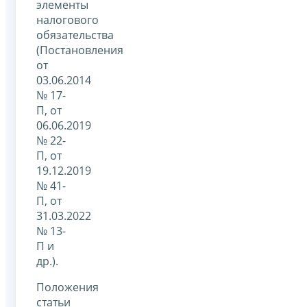
элементы
налогового
обязательства
(Постановления
от
03.06.2014
№ 17-
П, от
06.06.2019
№ 22-
П, от
19.12.2019
№ 41-
П, от
31.03.2022
№ 13-
П и
др.).
Положения
статьи