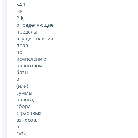
54.1
НК
РФ,
определяющие
пределы
осуществления
прав
по
исчислению
налоговой
базы
и
(или)
суммы
налога,
сбора,
страховых
взносов,
по
сути,