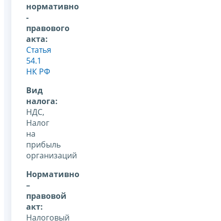
нормативно
-
правового
акта:
Статья
54.1
НК РФ
Вид
налога:
НДС,
Налог
на
прибыль
организаций
Нормативно
–
правовой
акт:
Налоговый