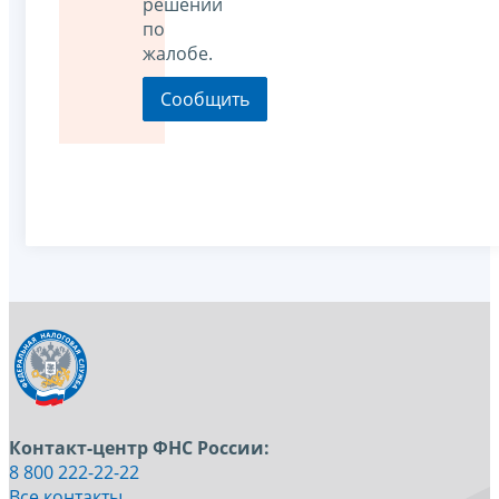
решении
по
жалобе.
Контакт-центр ФНС России:
8 800 222-22-22
Все контакты