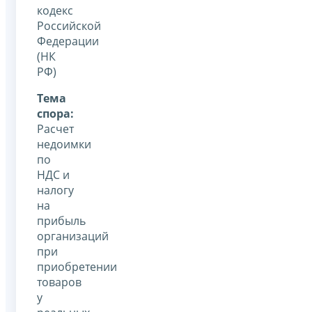
кодекс
Российской
Федерации
(НК
РФ)
Тема
спора:
Расчет
недоимки
по
НДС и
налогу
на
прибыль
организаций
при
приобретении
товаров
у