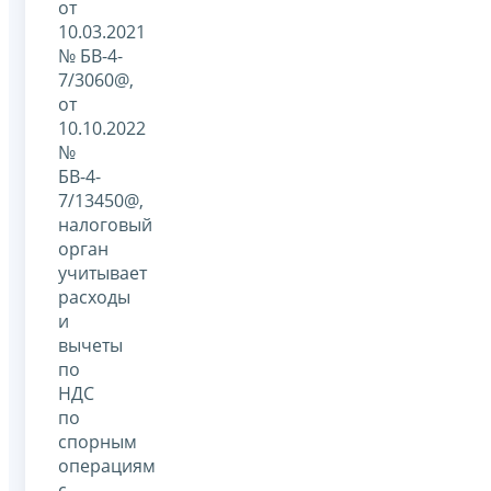
от
10.03.2021
№ БВ-4-
7/3060@,
от
10.10.2022
№
БВ-4-
7/13450@,
налоговый
орган
учитывает
расходы
и
вычеты
по
НДС
по
спорным
операциям
с