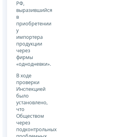
РФ,
выразившийся
в
приобретении
у
импортера
продукции
через
фирмы
«однодневки».
В ходе
проверки
Инспекцией
было
установлено,
что
Обществом
через
подконтрольных
проблемных