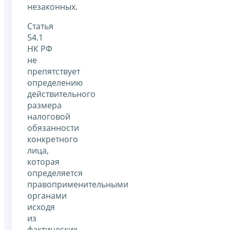
незаконных.
Статья
54.1
НК РФ
не
препятствует
определению
действительного
размера
налоговой
обязанности
конкретного
лица,
которая
определяется
правоприменительными
органами
исходя
из
фактических