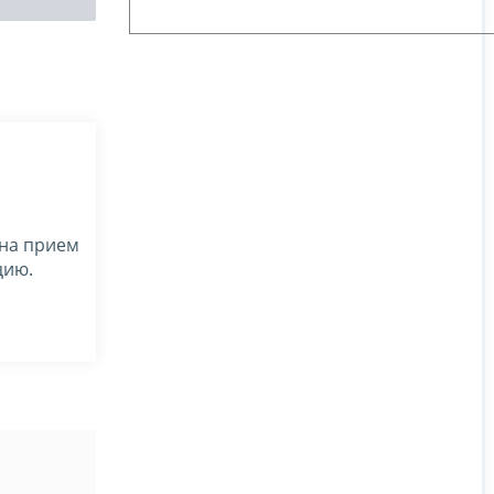
 на прием
цию.