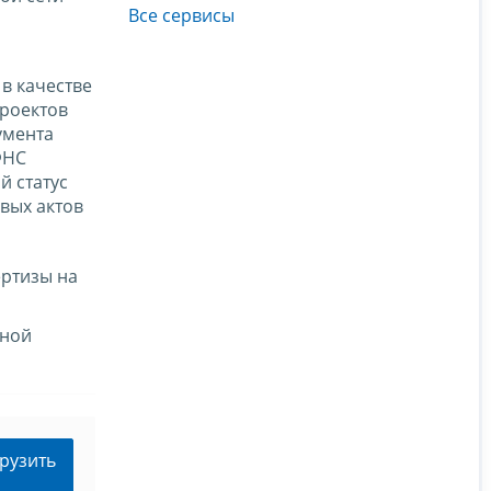
Все сервисы
в качестве
роектов
умента
ФНС
й статус
вых актов
ертизы на
нной
рузить