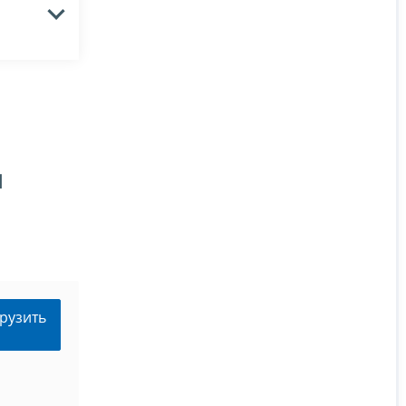
я
рузить