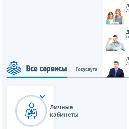
Д
л
Д
п
Д
л
Все сервисы
Госуслуги
Личные
кабинеты