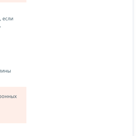
, если
,
шлины
тронных