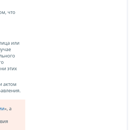
ом, что
лица или
лучае
льного
го
ни этих
и актом
равления.
ии
», а
овия