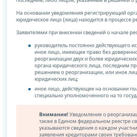
последним, либо лицом, указанным в решении о 
На основании уведомления регистрирующий орг
юридическое лицо (лица) находится в процессе р
Заявителями при внесении сведений о начале ре
руководитель постоянно действующего и
иное лицо, имеющее право без довереннос
реорганизации двух и более юридических
органа юридического лица, последним п
решением о реорганизации, или иное лиц
юридических лиц;
иное лицо, действующее на основании п
специально уполномоченного на то госуд
Внимание!
Уведомление о реорганизац
также в Едином федеральном реестре св
указываются сведения о каждом участни
заявления кредиторами своих требовани