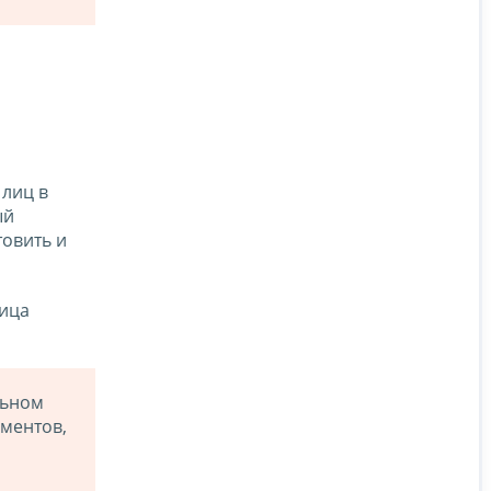
 лиц в
ый
овить и
лица
льном
ументов,