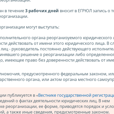
реорганизации.
ан в течение
3 рабочих дней
вносит в ЕГРЮЛ запись о т
еорганизации.
организации могут выступать:
сполнительного органа реорганизуемого юридического 
ти действовать от имени этого юридического лица. В с
 лиц - руководитель постоянно действующего исполните
ринявшего решение о реорганизации либо определенно
о, имеющее право без доверенности действовать от име
олномочия, предусмотренного федеральным законом, ил
арственного органа, или актом органа местного самоуп
ии публикуется в «
Вестнике государственной регистрац
едений о фактах деятельности юридических лиц. В нем
ке реорганизации, ее форме, приводятся порядок и усл
й, а также иные сведения, предусмотренные законом.