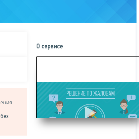
О сервисе
ления
 без