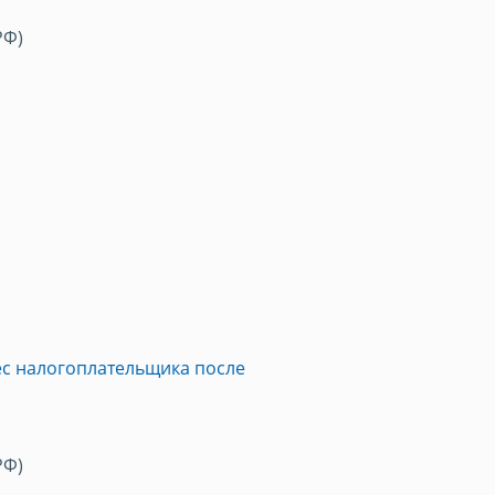
РФ)
с налогоплательщика после
РФ)