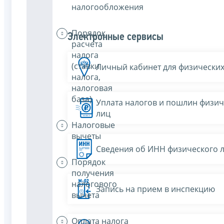
налогообложения
Порядок
Электронные сервисы
расчета
налога
(ставки
Личный кабинет для физических
налога,
налоговая
база)
Уплата налогов и пошлин физич
лиц
Налоговые
вычеты
Сведения об ИНН физического 
Порядок
получения
налогового
Запись на прием в инспекцию
вычета
Оплата налога