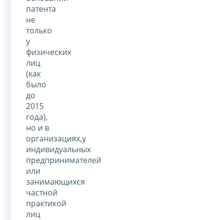
патента
не
только
у
физических
лиц
(как
было
до
2015
года),
но и в
организациях,у
индивидуальных
предпринимателей
или
занимающихся
частной
практикой
лиц