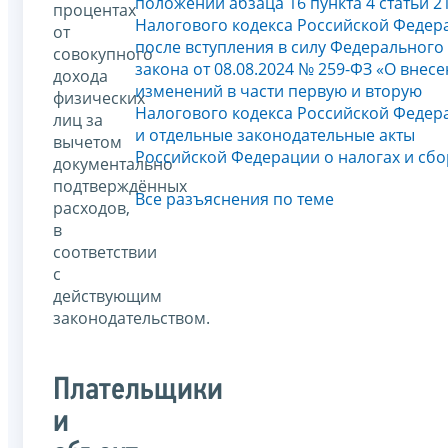
положений абзаца 16 пункта 4 статьи 2
процентах
Налогового кодекса Российской Федер
от
после вступления в силу Федерального
совокупного
закона от 08.08.2024 № 259-ФЗ «О внес
дохода
изменений в части первую и вторую
физических
Налогового кодекса Российской Федер
лиц за
и отдельные законодательные акты
вычетом
Российской Федерации о налогах и сбо
документально
подтверждённых
Все разъяснения по теме
расходов,
в
соответствии
с
действующим
законодательством.
Плательщики
и