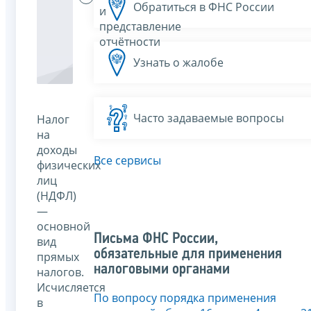
Обратиться в ФНС России
и
представление
отчётности
Узнать о жалобе
Часто задаваемые вопросы
Налог
на
доходы
Все сервисы
физических
лиц
(НДФЛ)
—
основной
Письма ФНС России,
вид
обязательные для применения
прямых
налоговыми органами
налогов.
Исчисляется
По вопросу порядка применения
в