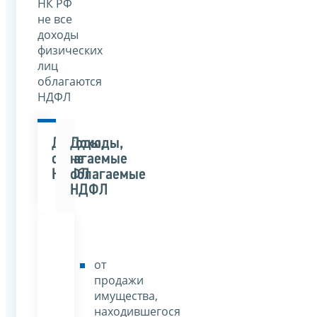
НК РФ
не все
доходы
физических
лиц
облагаются
НДФЛ
Доходы,
Доходы,
облагаемые
не
НДФЛ
облагаемые
НДФЛ
от
продажи
имущества,
находившегося