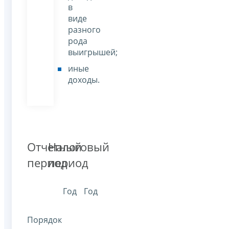
в
виде
разного
рода
выигрышей;
иные
доходы.
Отчетный
Налоговый
период
период
Год
Год
Порядок