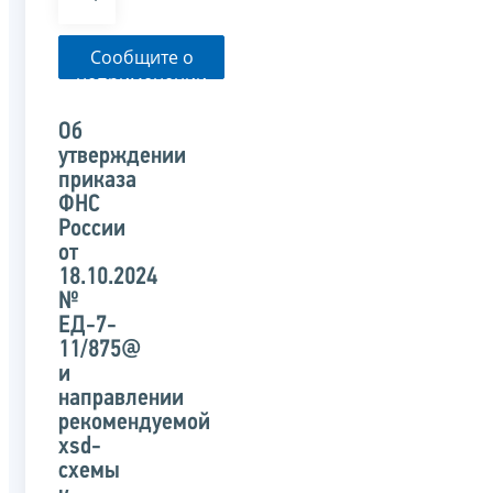
Сообщите о
неприменении
налоговым
органом
Об
указанного
утверждении
письма
приказа
ФНС
России
от
18.10.2024
№
ЕД-7-
11/875@
и
направлении
рекомендуемой
xsd-
схемы