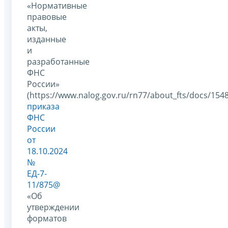
«Нормативные
правовые
акты,
изданные
и
разработанные
ФНС
России»
(https://www.nalog.gov.ru/rn77/about_fts/docs/154
приказа
ФНС
России
от
18.10.2024
№
ЕД-7-
11/875@
«Об
утверждении
форматов