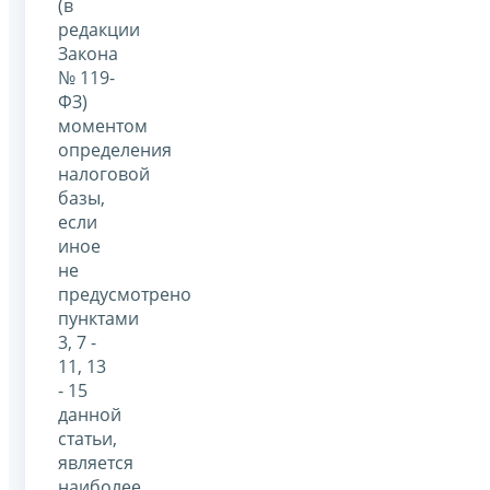
(в
редакции
Закона
№ 119-
ФЗ)
моментом
определения
налоговой
базы,
если
иное
не
предусмотрено
пунктами
3, 7 -
11, 13
- 15
данной
статьи,
является
наиболее