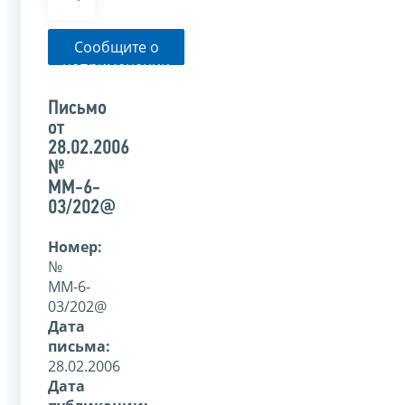
Сообщите о
неприменении
налоговым
органом
Письмо
указанного
от
письма
28.02.2006
№
ММ-6-
03/202@
Номер:
№
ММ-6-
03/202@
Дата
письма:
28.02.2006
Дата