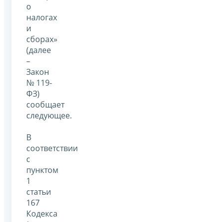
о
налогах
и
сборах»
(далее
–
Закон
№ 119-
ФЗ)
сообщает
следующее.
В
соответствии
с
пунктом
1
статьи
167
Кодекса