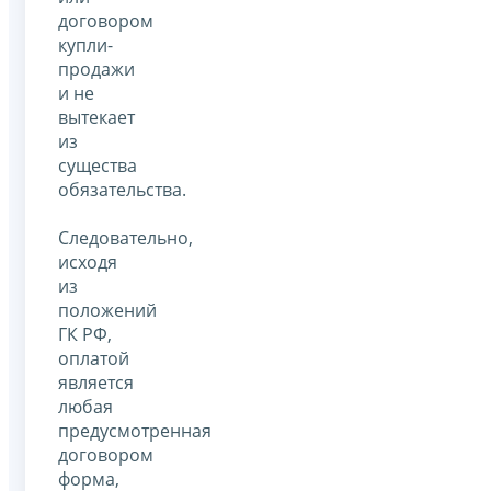
договором
купли-
продажи
и не
вытекает
из
существа
обязательства.
Следовательно,
исходя
из
положений
ГК РФ,
оплатой
является
любая
предусмотренная
договором
форма,