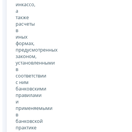
инкассо,
а
также
расчеты
в
иных
формах,
предусмотренных
законом,
установленными
в
соответствии
с ним
банковскими
правилами
и
применяемыми
в
банковской
практике