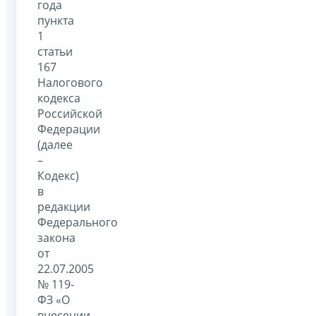
года
пункта
1
статьи
167
Налогового
кодекса
Российской
Федерации
(далее
–
Кодекс)
в
редакции
Федерального
закона
от
22.07.2005
№ 119-
ФЗ «О
внесении