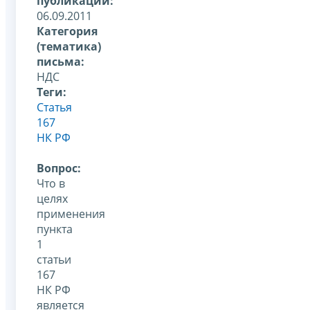
публикации:
06.09.2011
Категория
(тематика)
письма:
НДС
Теги:
Статья
167
НК РФ
Вопрос:
Что в
целях
применения
пункта
1
статьи
167
НК РФ
является