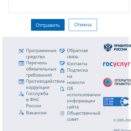
Отмена
Отправить
Программные
Обратная
средства
связь
Перечень
Контакты
обязательных
Подписка
требований
на
Противодействие
новости
коррупции
Об
Госслужба
использовании
в ФНС
информации
России
сайта
Вакансии
Общественный
совет
© 2005-202
ФНС Росси