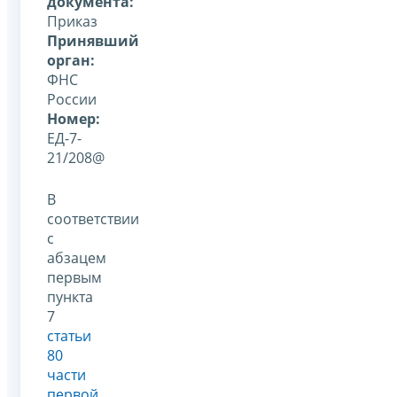
документа:
Приказ
Принявший
орган:
ФНС
России
Номер:
ЕД-7-
21/208@
В
соответствии
с
абзацем
первым
пункта
7
статьи
80
части
первой