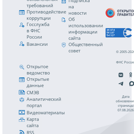
Подписка
требований
на
Противодействие
новости
коррупции
Об
Госслужба
использовании
в ФНС
информации
России
сайта
Вакансии
Общественный
совет
© 2005-202
ФНС Росси
Открытое
ведомство
Открытые
данные
СМЭВ
Дата
Аналитический
обновлени
портал
страницы
07.08.2026
Видеоматериалы
Карта
сайта
RSS