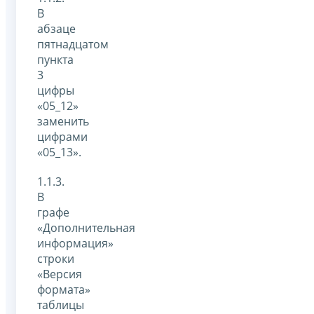
В
абзаце
пятнадцатом
пункта
3
цифры
«05_12»
заменить
цифрами
«05_13».
1.1.3.
В
графе
«Дополнительная
информация»
строки
«Версия
формата»
таблицы