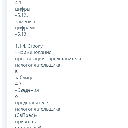
4.1
цифры
«5.12»
заменить
цифрами
«5.13».
1.1.4. Строку
«Наименование
организации - представителя
налогоплательщика»
в
таблице
4.7
«Сведения
о
представителе
налогоплательщика
(СвПред)»
признать
утратившей