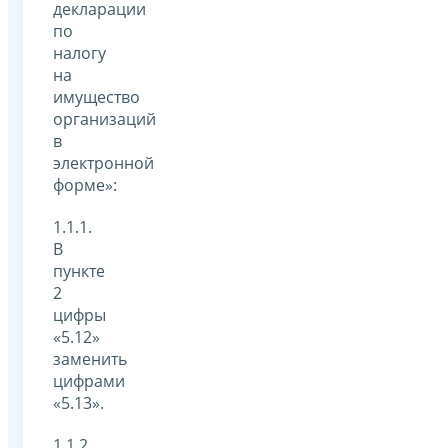
декларации
по
налогу
на
имущество
организаций
в
электронной
форме»:
1.1.1.
В
пункте
2
цифры
«5.12»
заменить
цифрами
«5.13».
1.1.2.