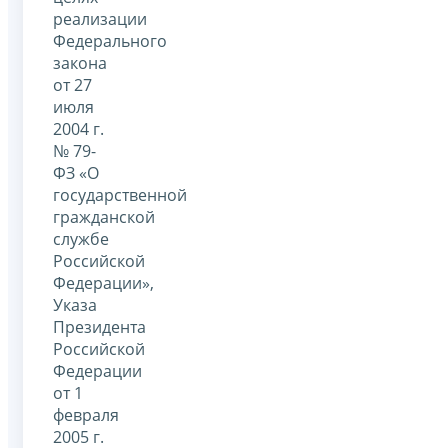
реализации
Федерального
закона
от 27
июля
2004 г.
№ 79-
ФЗ «О
государственной
гражданской
службе
Российской
Федерации»,
Указа
Президента
Российской
Федерации
от 1
февраля
2005 г.