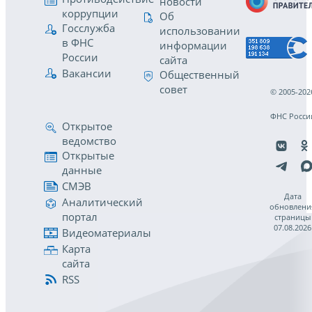
новости
коррупции
Об
Госслужба
использовании
в ФНС
информации
России
сайта
Вакансии
Общественный
совет
© 2005-202
ФНС Росси
Открытое
ведомство
Открытые
данные
СМЭВ
Дата
Аналитический
обновлени
портал
страницы
07.08.2026
Видеоматериалы
Карта
сайта
RSS