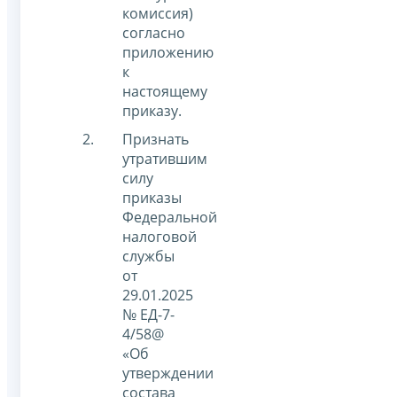
комиссия)
согласно
приложению
к
настоящему
приказу.
Признать
утратившим
силу
приказы
Федеральной
налоговой
службы
от
29.01.2025
№ ЕД-7-
4/58@
«Об
утверждении
состава