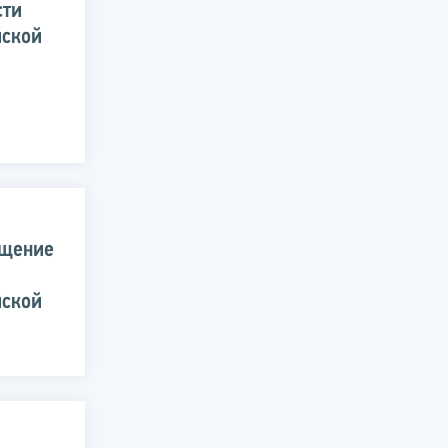
сти
йской
ещение
йской