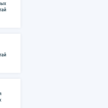
ных
тай
тай
я
х