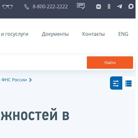
8-800-222-2222
и госуслуги
Документы
Контакты
ENG
Найти
в ФНС России
лжностей в