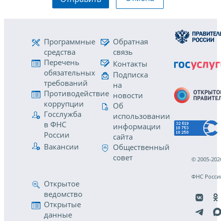
Программные
Обратная
средства
связь
Перечень
Контакты
обязательных
Подписка
требований
на
Противодействие
новости
коррупции
Об
Госслужба
использовании
в ФНС
информации
России
сайта
Вакансии
Общественный
совет
© 2005-202
ФНС Росси
Открытое
ведомство
Открытые
данные