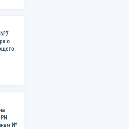
Н №7
ра о
ющего
на
МРИ
икам №