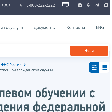
8-800-222-2222
и госуслуги
Документы
Контакты
ENG
Найти
в ФНС России
рственной гражданской службы
левом обучении с
дения федеральной