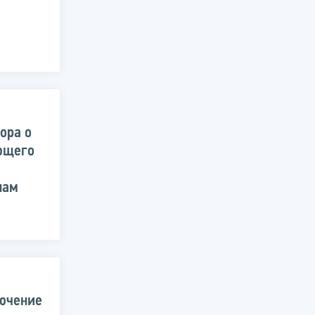
ора о
ющего
нам
лючение