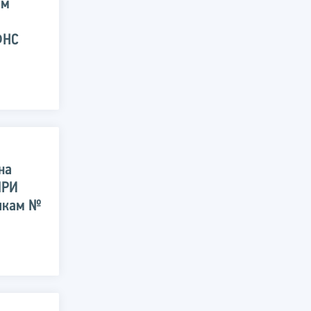
ом
ФНС
на
МРИ
икам №