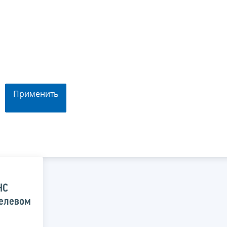
Применить
НС
целевом