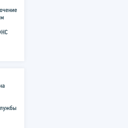
лючение
ом
ФНС
на
службы