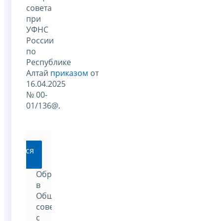
совета
при
УФНС
России
по
Республике
Алтай
приказом
от
16.04.2025
№ 00-
01/136@.
ратиться
Обратиться
в
Общественный
совет
с