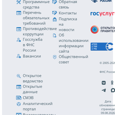
Программные
Обратная
средства
связь
Перечень
Контакты
обязательных
Подписка
требований
на
Противодействие
новости
коррупции
Об
Госслужба
использовании
в ФНС
информации
России
сайта
Вакансии
Общественный
совет
© 2005-202
ФНС Росси
Открытое
ведомство
Открытые
данные
СМЭВ
Дата
Аналитический
обновлени
портал
страницы
09.08.2026
Видеоматериалы