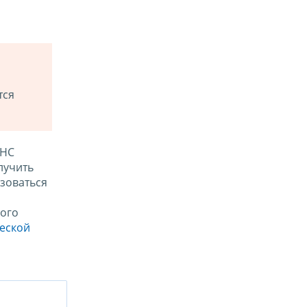
тся
ФНС
лучить
зоваться
ого
ческой