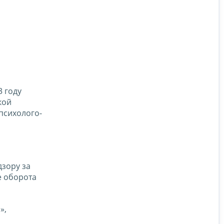
3 году
кой
психолого-
дзору за
е оборота
»,