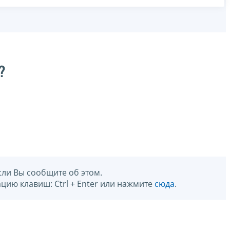
?
сли Вы сообщите об этом.
цию клавиш: Ctrl + Enter или нажмите
сюда
.