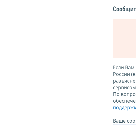
Сообщит
Если Вам
России (
разъясне
сервисо
По вопро
обеспече
поддержк
Ваше соо