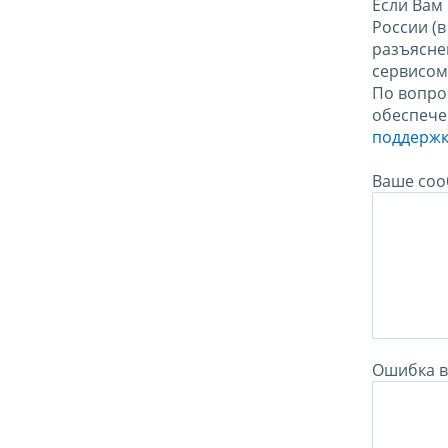
Если Вам
России (
разъясне
сервисо
По вопро
обеспече
поддержк
Ваше соо
Ошибка в 