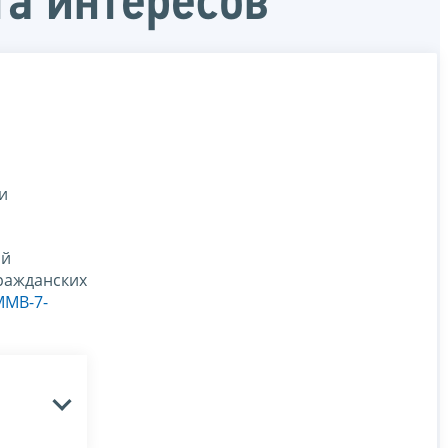
а интересов
и
ой
ражданских
ММВ-7-