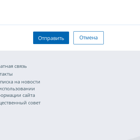
Отмена
Отправить
атная связь
такты
писка на новости
использовании
ормации сайта
ественный совет