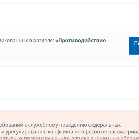
ликованных в разделе:
«Противодействие
П
ебований к служебному поведению федеральных
 и урегулированию конфликта интересов не рассматрив
ративных правонарушениях, а также анонимные обраще