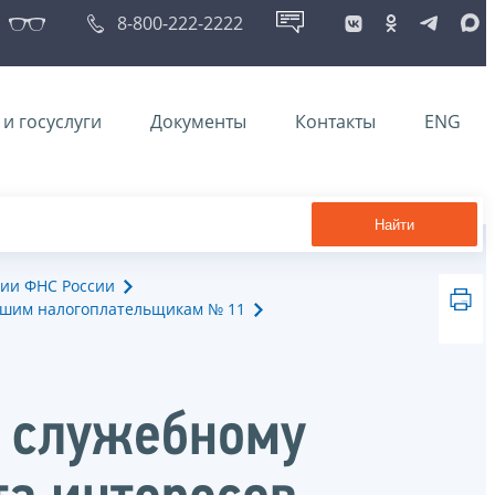
8-800-222-2222
и госуслуги
Документы
Контакты
ENG
Найти
ии ФНС России
йшим налогоплательщикам № 11
к служебному