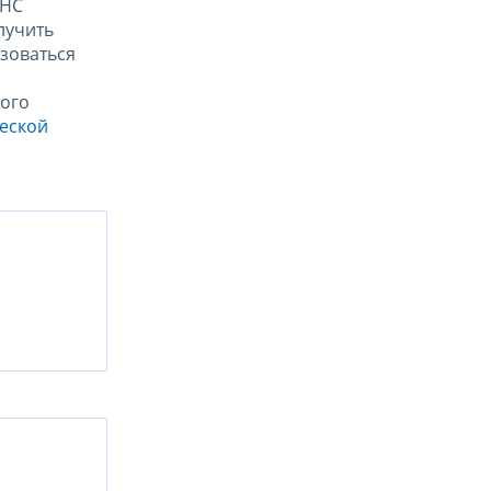
ФНС
лучить
зоваться
ого
ческой